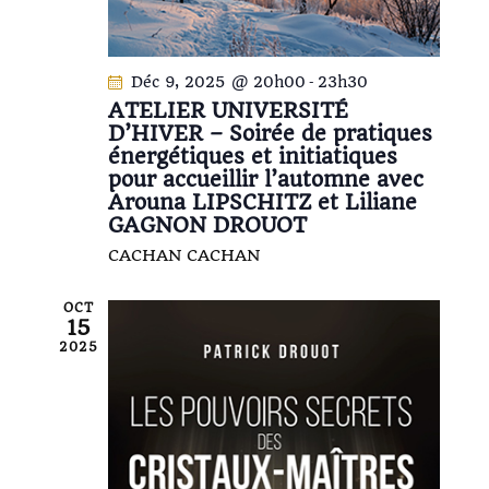
s
É
v
Déc 9, 2025 @ 20h00
-
23h30
è
ATELIER UNIVERSITÉ
D’HIVER – Soirée de pratiques
n
énergétiques et initiatiques
e
pour accueillir l’automne avec
m
Arouna LIPSCHITZ et Liliane
e
GAGNON DROUOT
n
CACHAN
CACHAN
t
s
OCT
15
2025