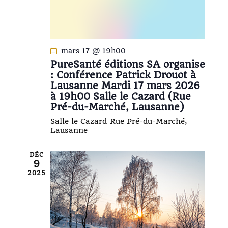
e
n
e
d
t
e
n
v
a
u
mars 17 @ 19h00
PureSanté éditions SA organise
e
v
: Conférence Patrick Drouot à
s
i
Lausanne Mardi 17 mars 2026
É
g
à 19h00 Salle le Cazard (Rue
v
a
Pré-du-Marché, Lausanne)
è
t
Salle le Cazard
Rue Pré-du-Marché,
n
Lausanne
i
e
o
m
DÉC
n
e
9
d
n
2025
e
t
v
u
e