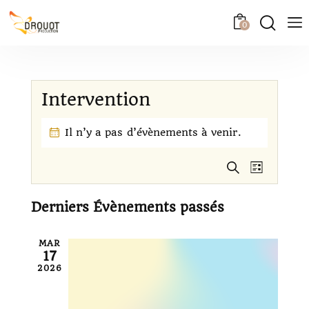
0
Intervention
Il n’y a pas d’évènements à venir.
R
N
R
L
a
e
e
i
c
v
c
s
Derniers Évènements passés
h
i
t
h
e
e
g
e
r
MAR
a
c
r
17
t
h
2026
c
e
i
h
o