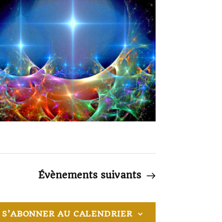
t
i
o
n
d
e
v
u
e
Évènements
suivants
s
É
v
S’ABONNER AU CALENDRIER