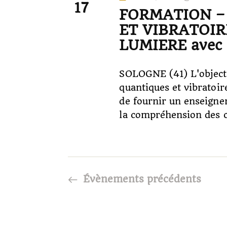
17
r
FORMATION –
t
-
ET VIBRATOIRE
c
c
LUMIERE avec L
h
l
é
SOLOGNE (41) L'objecti
e
.
quantiques et vibratoi
R
de fournir un enseigne
e
e
la compréhension des 
c
t
h
n
e
r
a
Évènements
précédents
c
h
v
e
r