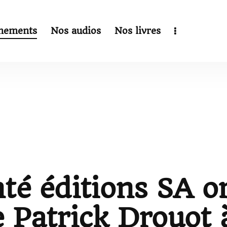
nements
Nos audios
Nos livres
té éditions SA or
 Patrick Drouot