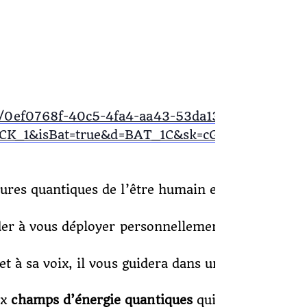
nne/0ef0768f-40c5-4fa4-aa43-53da13c98b12/even
_1&isBat=true&d=BAT_1C&sk=cGN1MDA1c2VwY
ctures quantiques de l’être humain et comment se
der à vous déployer personnellement, professionn
t à sa voix, il vous guidera dans une pratique pui
ux
champs d’énergie quantiques
qui nous envelopp