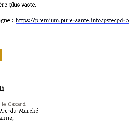
re plus vaste
.
igne :
https://premium.pure-sante.info/pstecpd-
u
 le Cazard
Pré-du-Marché
anne
,