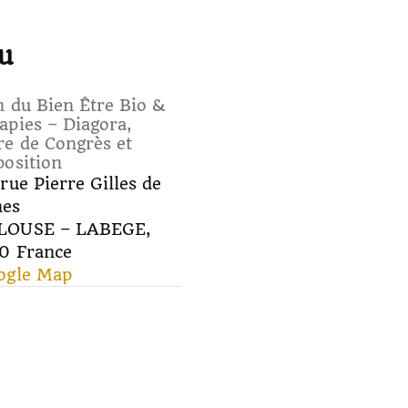
u
n du Bien Être Bio &
apies – Diagora,
re de Congrès et
position
rue Pierre Gilles de
nes
LOUSE – LABEGE
,
70
France
ogle Map