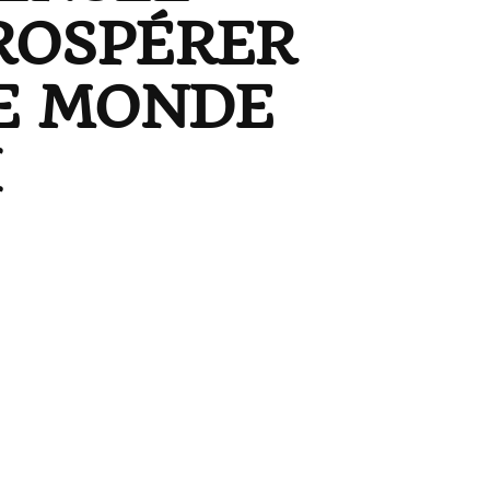
ROSPÉRER
LE MONDE
I