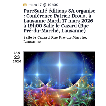
É
mars 17 @ 19h00
v
PureSanté éditions SA organise
è
: Conférence Patrick Drouot à
Lausanne Mardi 17 mars 2026
n
à 19h00 Salle le Cazard (Rue
e
Pré-du-Marché, Lausanne)
m
Salle le Cazard
Rue Pré-du-Marché,
e
Lausanne
n
t
JAN
23
s
2026