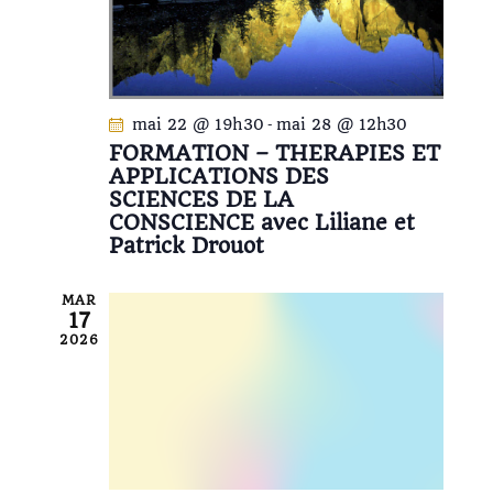
t
e
n
v
a
u
e
v
mai 22 @ 19h30
-
mai 28 @ 12h30
s
i
FORMATION – THERAPIES ET
É
g
APPLICATIONS DES
v
a
SCIENCES DE LA
è
t
CONSCIENCE avec Liliane et
n
Patrick Drouot
i
e
o
m
n
MAR
e
17
d
n
2026
e
t
v
u
e
s