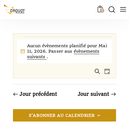
0
Aucun évènements planifié pour Mai
11, 2026. Passer aux
évènements
N
suivants
.
o
t
R
N
i
R
J
c
a
e
e
o
e
c
v
c
u
h
i
r
h
Jour précédent
Jour suivant
e
g
e
r
a
c
r
t
h
c
S’ABONNER AU CALENDRIER
e
i
h
o