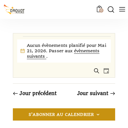
0
Aucun évènements planifié pour Mai
21, 2026. Passer aux
évènements
N
suivants
.
o
t
R
N
i
R
J
c
a
e
e
o
e
c
v
c
u
h
i
r
h
Jour précédent
Jour suivant
e
g
e
r
a
c
r
t
h
c
S’ABONNER AU CALENDRIER
e
i
h
o