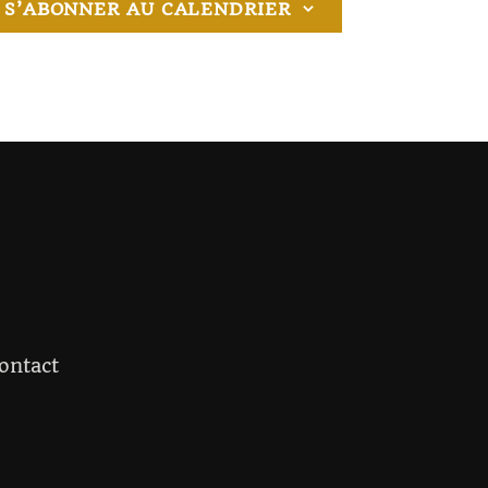
S’ABONNER AU CALENDRIER
è
n
e
m
e
n
t
ontact