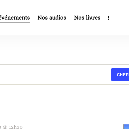
événements
Nos audios
Nos livres
CHER
8 @ 12h30