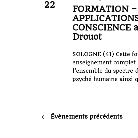
22
r
FORMATION –
t
-
APPLICATIONS
c
c
CONSCIENCE ave
h
l
Drouot
é
e
.
SOLOGNE (41) Cette fo
R
enseignement complet d
e
e
l'ensemble du spectre d
c
t
psyché humaine ainsi 
h
n
e
r
a
c
Évènements
précédents
h
v
e
r